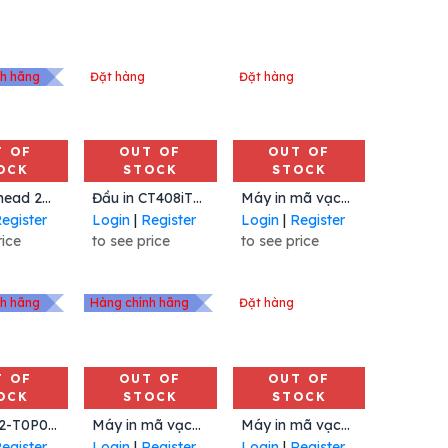
nh hãng
Đặt hàng
Đặt hàng
T OF
OUT OF
OUT OF
OCK
STOCK
STOCK
Kit Printhead 203 dpi ZT620, ZT620R
Đầu in CT408iTT, 203 dpi, Hiệu Sato
Máy in mã vạch B-EX6T1-GS 203 dpi, Hiệu Toshiba Tec
egister
Login
|
Register
Login
|
Register
rice
to see price
to see price
nh hãng
Hàng chính hãng
Đặt hàng
T OF
OUT OF
OUT OF
OCK
STOCK
STOCK
[ZT51042-T0P0000Z] Máy in mã vạch model ZT510, độ phân giải 203dpi, PN: ZT51042-T0P0000Z hiệu Zebra
Máy in mã vạch di động ZQ610 Plus, 203 dpi Mã: ZQ61-ABXAB04-00, Hiệu Zebra
Máy in mã vạch Argox iX4-250Pro 203dpi, Hiệu Argox
egister
Login
|
Register
Login
|
Register