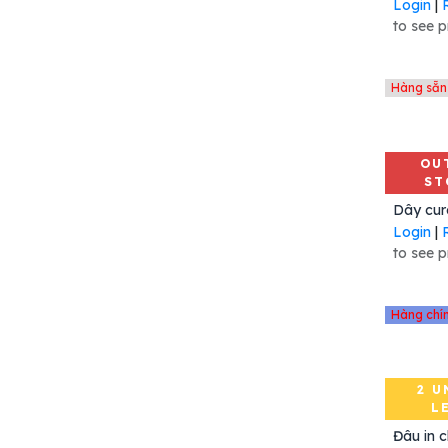
Login
|
MC330M GUN
to see p
EOS2
EOS5
300 dpi
Hàng sẵn
B-EX4T2-HS12-CN-R
ZT421 Rewind
TC21 KIT
OU
ST
AG2
TOSHIBA
Login
|
ZD421T
to see p
RFID Module
ZT421 203
TC26
Hàng chí
300dpi
TC21 Cradle
SQUIX
2 U
L
IPA
Add 
Khăn lau kỹ thuật