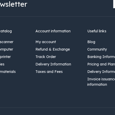
wsletter
catalog
Account information
Useful links
scanner
My account
Blog
omputer
Refund & Exchange
Community
rinter
Track Order
Banking Inform
ies
Delivery Information
Pricing and Plan
materials
Taxes and Fees
Delivery Inform
Invoice issuanc
information