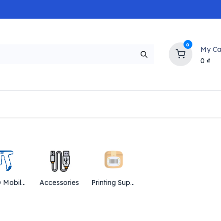
0
My Ca
0
₫
NEW
H
Popular
Trending
Brands
Collectio
RFID Mobil Reader
Accessories
Printing Supplies