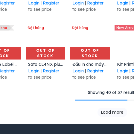
Register
Login
|
Register
Login
|
Register
Login
|
R
rice
to see price
to see price
to see p
 kho
Đặt hàng
Đặt hàng
New Arriv
T OF
OUT OF
OUT OF
OCK
STOCK
STOCK
Add 
Barcode Label Printer, Honeywell PM45A, Full Touch Display, Ethernet, Fixed Hanger, Thermal Transfer, 203 DPI, No Power Cord
Sato CL4NX plus 203dpi
Đầu in cho máy in Sato WS4TT 203 dpi
Register
Login
|
Register
Login
|
Register
Login
|
R
rice
to see price
to see price
to see p
Showing 40 of 57 resul
Load more