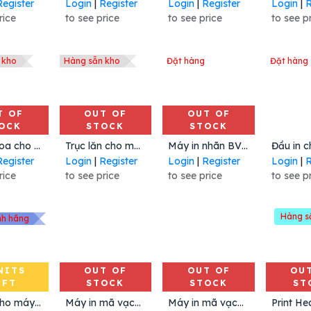
Register
Login
|
Register
Login
|
Register
Login
|
R
rice
to see price
to see price
to see p
 kho
Hàng sẵn kho
Đặt hàng
Đặt hàng
T OF
OUT OF
OUT OF
OCK
STOCK
STOCK
Add 
Dây curoa cho máy in mã vạch Zebra 105SL 200dpi (45189-22)
Trục lăn cho máy in mã vạch Zebra 105SL 200dpi (G32011M)
Máy in nhãn BV420T 203 dpi, Mã: BV420T-GS, Hiệu Toshiba
Register
Login
|
Register
Login
|
Register
Login
|
R
rice
to see price
to see price
to see p
Hàng s
nh hãng
NITS
OUT OF
OUT OF
OU
EFT
STOCK
STOCK
ST
to Cart
Đâu in cho máy in Zebra 105SL 203 dpi, Mã : G32432-1M, Hiệu Zebra
Máy in mã vạch di động ZR668 Plus, Mã:ZR66-ACWAC14-00, Hiệu Zebra
Máy in mã vạch XM4-200, PN: 99-XM402-000, hiệu Argox