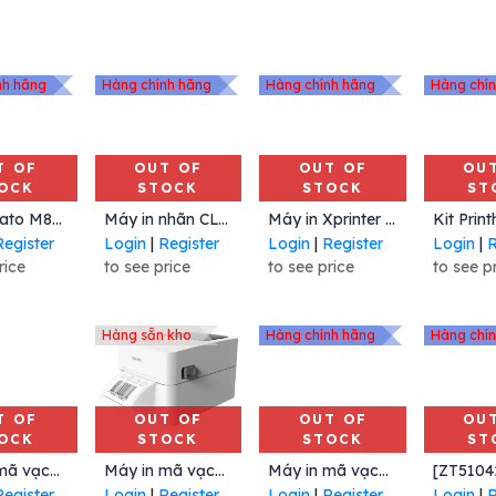
nh hãng
Hàng chính hãng
Hàng chính hãng
Hàng chí
T OF
OUT OF
OUT OF
OU
OCK
STOCK
STOCK
ST
Đầu in Sato M84Pro-2, 203 dpi
Máy in nhãn CL-F208DT, 203 dpi, Hiệu Citizen
Máy in Xprinter XP-P301A
Register
Login
|
Register
Login
|
Register
Login
|
R
rice
to see price
to see price
to see p
Hàng sẵn kho
Hàng chính hãng
Hàng chí
T OF
OUT OF
OUT OF
OU
OCK
STOCK
STOCK
ST
Máy in mã vạch Argox CP-2140EX
Máy in mã vạch Deli DL-720C, Hiệu Deli
Máy in mã vạch Argox CX2140 Pro, 203dpi cổng USB, Mạng
Register
Login
|
Register
Login
|
Register
Login
|
R