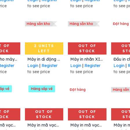
rice
to see price
to see price
to see p
Hàng sẵn kho
Hàng sẵn kho
Đặt hàng
T OF
2 UNITS
OUT OF
OU
OCK
LEFT
STOCK
ST
Add to Cart
Đầu in cho máy in mã vạch 170Xi4, ZE500-6, 203 dpi, Mã: P1004236, Hiệu Zebra
Máy in di động ZQ320, 203 dpi, Mã: ZQ32-AAW01RA-00, Hiệu Zebra
Máy in nhãn XI4L, Mã: IX4L-203DPI, 203 dpi. Hiệu IDPRT
Register
Login
|
Register
Login
|
Register
Login
|
R
rice
to see price
to see price
to see p
ắp về
Hàng sắp về
Đặt hàng
Hàng sẵn
T OF
OUT OF
OUT OF
OU
OCK
STOCK
STOCK
ST
Máy in mã vạch MP4000D, 203 dpi, Mã: MP4000D-TR2P111W1B1, Hiệu Meferi
Máy in mã vạch MP4000D 203 dpi, Mã: MP4000D-TR2P111W1B0, Hiệu MEFERI
Máy in mã vạch PD45S 203 dpi, Mã: PD45, Hiệu Honeywell