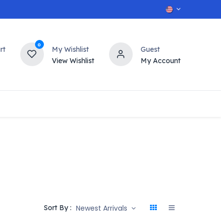
0
rt
My Wishlist
Guest
View Wishlist
My Account
OT
n
Contact us
Newest Arrivals
Sort By :