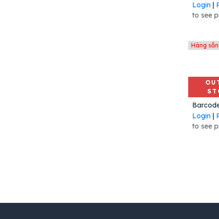
Login
|
Giẻ lau đầu in
to see p
Phụ kiện máy in
B-EX4T2-HS12-QM-R
Lõi Nhựa
Hàng sẵn
Resin Tem vải
CL4NX Plus
Dispenser
OU
ST
RS36
600dpi
Login
|
Đầu in
to see p
ZT610 600dpi
1950GHD
Đầu in ZT410 ZT411 300 dpi
Main B-SX5T
MC333U
Máy in RFID
In tem RFID
Zebra RFID