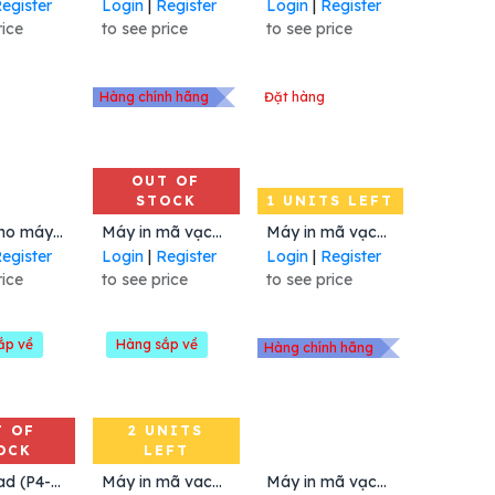
egister
Login
|
Register
Login
|
Register
rice
to see price
to see price
Hàng chính hãng
Đặt hàng
OUT OF
STOCK
1 UNITS LEFT
to Cart
Add to Cart
Đầu in cho máy CL-S621 203 dpi, Mã: JJM14705-0, Hiệu Citizen
Máy in mã vạch CLS-621, 203 dpi, Hiệu : Citizen
Máy in mã vạch ZD888TA, 203 dpi, Mã: ZD88A42-309G0GNZ, Hiệu Zebra
egister
Login
|
Register
Login
|
Register
rice
to see price
to see price
ắp về
Hàng sắp về
Hàng chính hãng
T OF
2 UNITS
OCK
LEFT
Add to Cart
Add to Cart
Print Head (P4-250/Pro)
Máy in mã vach P4-250 Pro 203 dpi, Mã: 99-P4202-004 Hiệu: Agox
Máy in mã vạch để bàn MP4000D, Mã: MP4000D-TR2P111W0B0, Hiệu Meferi