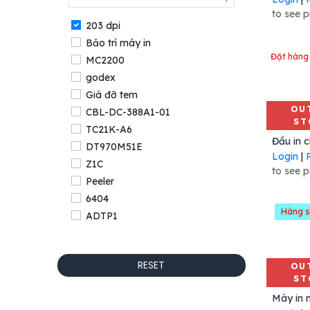
to see p
203 dpi
Bảo trì máy in
Đặt hàng
MC2200
godex
Giá đỡ tem
OU
CBL-DC-388A1-01
ST
TC21K-A6
DT970M51E
Login
|
Z1C
to see p
Peeler
6404
Hàng s
ADTP1
ZT610 300dpi
ZQ610
RESET
OU
79801M
ST
ZD621T
MC330M