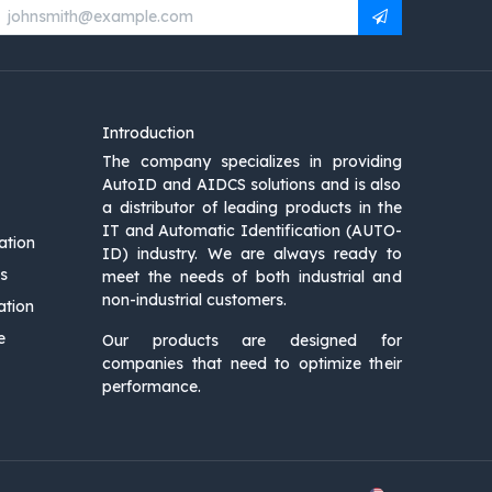
Introduction
The company specializes in providing
AutoID and AIDCS solutions and is also
a distributor of leading products in the
IT and Automatic Identification (AUTO-
ation
ID) industry. We are always ready to
s
meet the needs of both industrial and
non-industrial customers.
ation
e
Our products are designed for
companies that need to optimize their
performance.