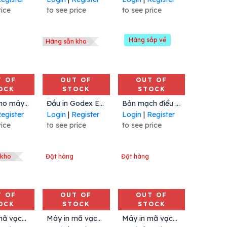
rice
to see price
to see price
Hàng sắp về
Hàng sẵn kho
T OF
OUT OF
OUT OF
OCK
STOCK
STOCK
Đầu in cho máy in Sato CT408iTT
Đầu in Godex EZ1100 Plus
Bản mạch điều khiển máy in Avery ADTP1 , PN: 131322, Hiệu Avery
egister
Login
|
Register
Login
|
Register
rice
to see price
to see price
 kho
Đặt hàng
Đặt hàng
T OF
OUT OF
OUT OF
OCK
STOCK
STOCK
Máy in mã vạch PD45S 203 dpi, Mã: PD45S, Hiệu Honeywell
Máy in mã vạch BV410T 300 dpi, Mã: BV410T300, Hiệu Toshiba
Máy in mã vạch BV410T 203 dpi, Mã: BV410T203, Hiệu Toshiba