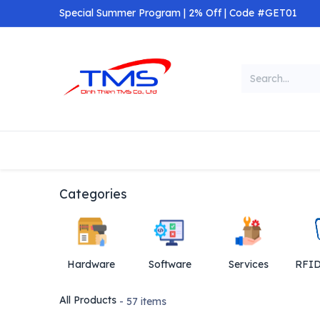
Skip to Content
Special Summer Program | 2% Off | Code #GET01
Categories
Home
Shop
Categories
Hardware
Software
Services
All Products
- 57 items