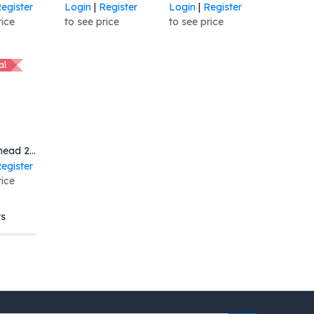
egister
Login
|
Register
Login
|
Register
rice
to see price
to see price
al
to Cart
Kit Printhead 203 dpi ZT510
egister
rice
ts