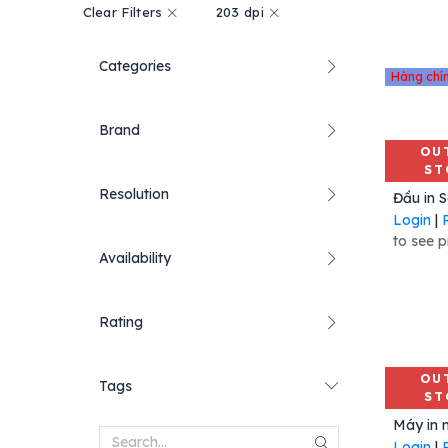
Clear Filters
203 dpi
Categories
Hàng chí
Brand
OU
ST
Resolution
Login
|
to see p
Availability
Rating
OU
Tags
ST
Login
|