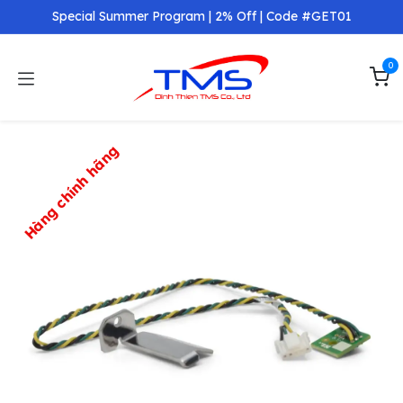
Skip to Content
Special Summer Program | 2% Off | Code #GET01
0
Hàng chính hãng